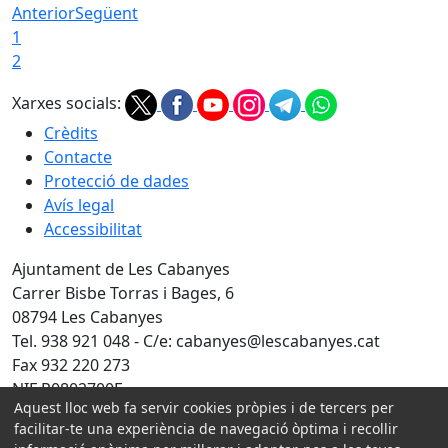
Anterior
Següent
1
2
Xarxes socials:
Crèdits
Contacte
Protecció de dades
Avís legal
Accessibilitat
Ajuntament de Les Cabanyes
Carrer Bisbe Torras i Bages, 6
08794 Les Cabanyes
Tel. 938 921 048 - C/e: cabanyes@lescabanyes.cat
Fax 932 220 273
NIF P0802700E
Aquest lloc web fa servir cookies pròpies i de tercers per
Amb la col·laboració de:
facilitar-te una experiència de navegació òptima i recollir