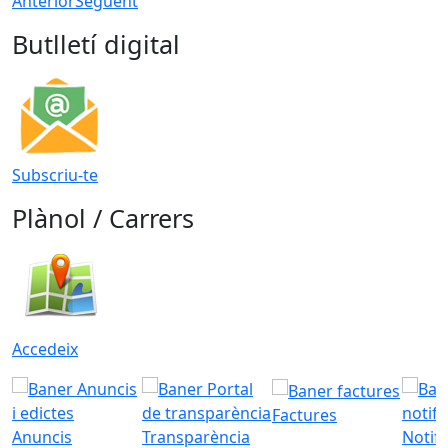
Anterior
Següent
Butlletí digital
Subscriu-te
Plànol / Carrers
Accedeix
Factures
Anuncis
Transparència
Notifi