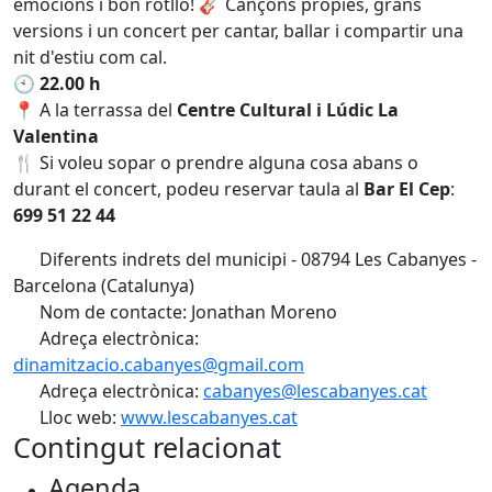
emocions i bon rotllo! 🎸 Cançons pròpies, grans
versions i un concert per cantar, ballar i compartir una
nit d'estiu com cal.
🕙
22.00 h
📍 A la terrassa del
Centre Cultural i Lúdic La
Valentina
🍴 Si voleu sopar o prendre alguna cosa abans o
durant el concert, podeu reservar taula al
Bar El Cep
:
699 51 22 44
Diferents indrets del municipi - 08794 Les Cabanyes -
Barcelona (Catalunya)
Nom de contacte: Jonathan Moreno
Adreça electrònica:
dinamitzacio.cabanyes@gmail.com
Adreça electrònica:
cabanyes@lescabanyes.cat
Lloc web:
www.lescabanyes.cat
Contingut relacionat
Agenda