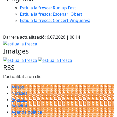
Estiu a la fresca: Run up Fest
Estiu a la fresca: Escenari Obert
Estiu a la fresca: Concert Vinguenvà
Facebook
X
Darrera actualització: 6.07.2026 | 08:14
estiua la fresca
Imatges
estiua la fresca
estiua la fresca
RSS
L'actualitat a un clic
Avisos
Notícies
Agenda
Activitats
Agenda política