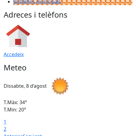
Butlletins municipals
Adreces i telèfons
Accedeix
Meteo
Dissabte, 8 d’agost
D
T.Màx: 34°
T
T.Min: 20°
T
1
2