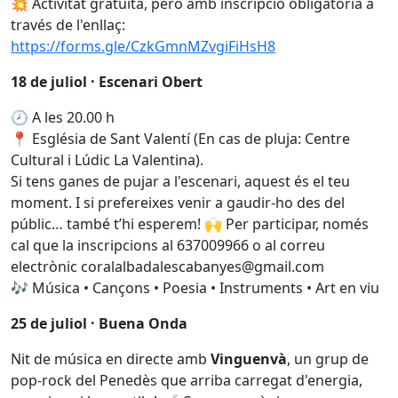
💥 Activitat gratuïta, però amb inscripció obligatòria a
través de l'enllaç:
https://forms.gle/CzkGmnMZvgiFiHsH8
18 de juliol · Escenari Obert
🕗 A les 20.00 h
📍 Església de Sant Valentí (En cas de pluja: Centre
Cultural i Lúdic La Valentina).
Si tens ganes de pujar a l'escenari, aquest és el teu
moment. I si prefereixes venir a gaudir-ho des del
públic… també t’hi esperem! 🙌 Per participar, només
cal que la inscripcions al 637009966 o al correu
electrònic coralalbadalescabanyes@gmail.com
🎶 Música • Cançons • Poesia • Instruments • Art en viu
25 de juliol · Buena Onda
Nit de música en directe amb
Vinguenvà
, un grup de
pop-rock del Penedès que arriba carregat d'energia,