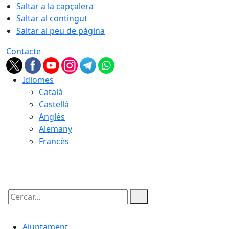
Saltar a la capçalera
Saltar al contingut
Saltar al peu de pàgina
Contacte
Idiomes
Català
Castellà
Anglès
Alemany
Francès
10.08.2026 | 06:22
Cercar:
Ajuntament