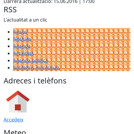
Darrera actualització: 15.06.2016 | 17:00
RSS
L'actualitat a un clic
Avisos
Notícies
Agenda
Activitats
Agenda política
Butlletins municipals
Adreces i telèfons
Accedeix
Meteo