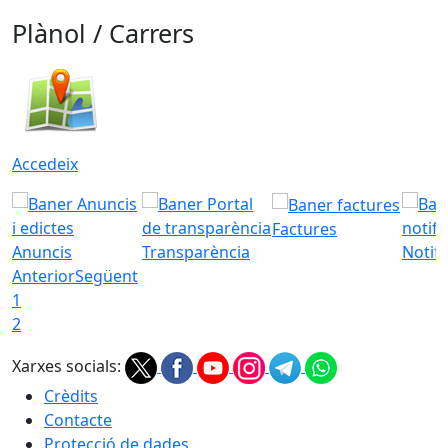
Plànol / Carrers
Accedeix
Factures
Anuncis
Transparència
Notifi
Anterior
Següent
1
2
Xarxes socials:
Crèdits
Contacte
Protecció de dades