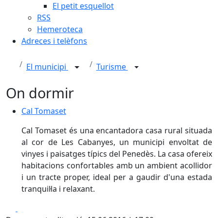
El petit esquellot
RSS
Hemeroteca
Adreces i telèfons
El municipi
Turisme
On dormir
Cal Tomaset
Cal Tomaset
Cal Tomaset és una encantadora casa rural situada
al cor de Les Cabanyes, un municipi envoltat de
vinyes i paisatges típics del Penedès. La casa ofereix
habitacions confortables amb un ambient acollidor
i un tracte proper, ideal per a gaudir d'una estada
tranquil·la i relaxant.
Facebook
X