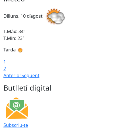
Dilluns, 10 d’agost
D
T.Màx: 34°
T
T.Min: 23°
T
Tarda
T
1
2
Anterior
Següent
Butlletí digital
Subscriu-te