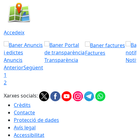
Accedeix
Factures
Anuncis
Transparència
Notifi
Anterior
Següent
1
2
Xarxes socials:
Crèdits
Contacte
Protecció de dades
Avís legal
Accessibilitat