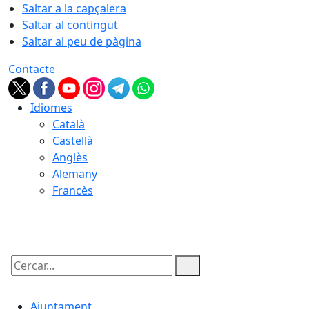
Saltar a la capçalera
Saltar al contingut
Saltar al peu de pàgina
Contacte
Idiomes
Català
Castellà
Anglès
Alemany
Francès
09.08.2026 | 04:12
Cercar:
Ajuntament