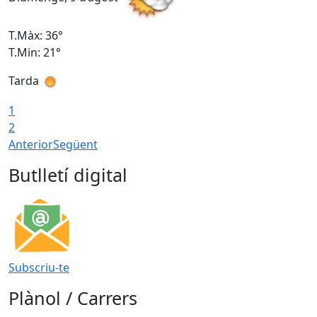
T.Màx: 36°
T
T.Min: 21°
T
Tarda
T
1
2
Anterior
Següent
Butlletí digital
Subscriu-te
Plànol / Carrers