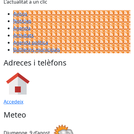
L'actualitat a un clic
Avisos
Notícies
Agenda
Activitats
Agenda política
Butlletins municipals
Adreces i telèfons
Accedeix
Meteo
Diumenge, 9 d’agost
D