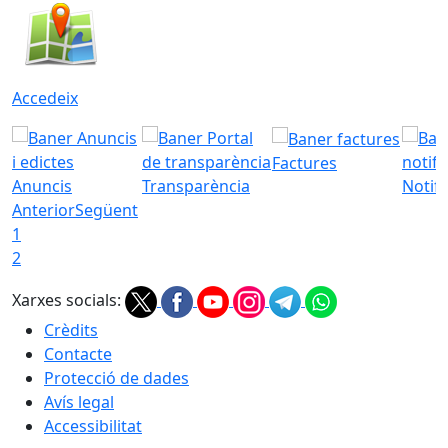
Accedeix
Factures
Anuncis
Transparència
Notifi
Anterior
Següent
1
2
Xarxes socials:
Crèdits
Contacte
Protecció de dades
Avís legal
Accessibilitat