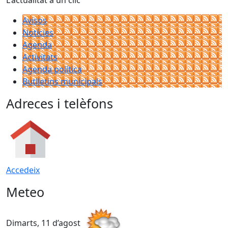
L'actualitat a un clic
Avisos
Notícies
Agenda
Activitats
Agenda política
Butlletins municipals
Adreces i telèfons
Accedeix
Meteo
Dimarts, 11 d’agost
D