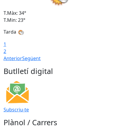
T.Màx: 34°
T
T.Min: 23°
T
Tarda
1
2
Anterior
Següent
Butlletí digital
Subscriu-te
Plànol / Carrers