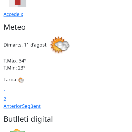
Accedeix
Meteo
Dimarts, 11 d’agost
D
T.Màx: 34°
T
T.Min: 23°
T
Tarda
1
2
Anterior
Següent
Butlletí digital