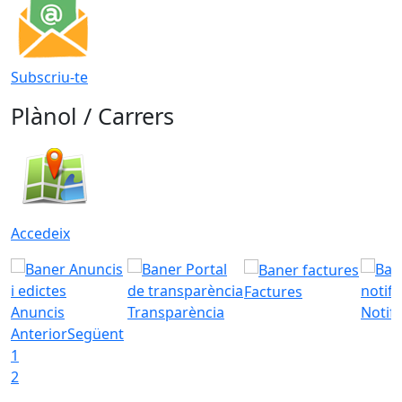
Subscriu-te
Plànol / Carrers
Accedeix
Factures
Anuncis
Transparència
Notifi
Anterior
Següent
1
2