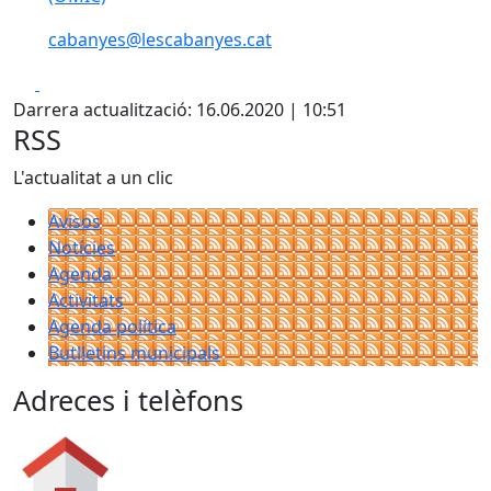
cabanyes@lescabanyes.cat
Facebook
X
Darrera actualització: 16.06.2020 | 10:51
RSS
L'actualitat a un clic
Avisos
Notícies
Agenda
Activitats
Agenda política
Butlletins municipals
Adreces i telèfons