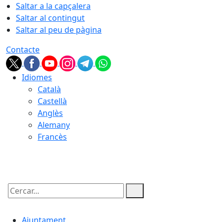
Saltar a la capçalera
Saltar al contingut
Saltar al peu de pàgina
Contacte
Idiomes
Català
Castellà
Anglès
Alemany
Francès
10.08.2026 | 19:16
Cercar:
Ajuntament