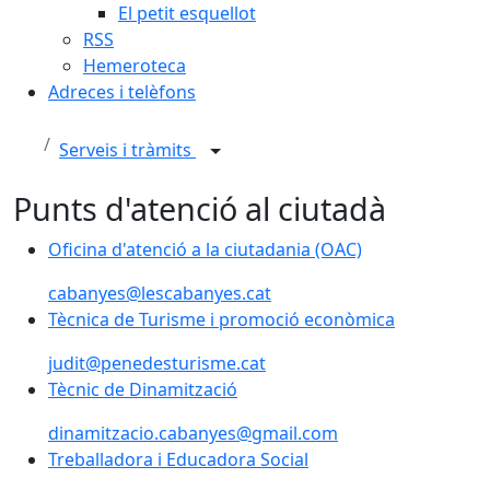
El petit esquellot
RSS
Hemeroteca
Adreces i telèfons
Serveis i tràmits
Punts d'atenció al ciutadà
Oficina d'atenció a la ciutadania (OAC)
cabanyes@lescabanyes.cat
Tècnica de Turisme i promoció econòmica
judit@penedesturisme.cat
Tècnic de Dinamització
dinamitzacio.cabanyes@gmail.com
Treballadora i Educadora Social