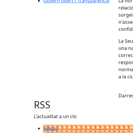
Govern obert i Transparència
La nor
relaci
sorgei
n'asseg
confid
La Seu
una na
correc
respons
normat
a la c
Fa
Darrer
RSS
L'actualitat a un clic
Avisos