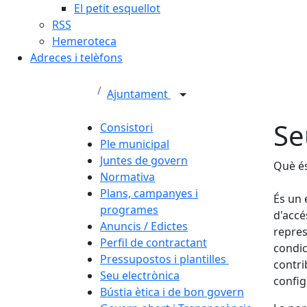
El petit esquellot
RSS
Hemeroteca
Adreces i telèfons
Ajuntament
Se
Consistori
Ple municipal
Juntes de govern
Què és
Normativa
Plans, campanyes i
És un 
programes
d'accé
Anuncis / Edictes
repres
Perfil de contractant
condic
Pressupostos i plantilles
contri
Seu electrònica
config
Bústia ètica i de bon govern