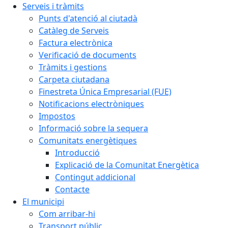
Serveis i tràmits
Punts d'atenció al ciutadà
Catàleg de Serveis
Factura electrònica
Verificació de documents
Tràmits i gestions
Carpeta ciutadana
Finestreta Única Empresarial (FUE)
Notificacions electròniques
Impostos
Informació sobre la sequera
Comunitats energètiques
Introducció
Explicació de la Comunitat Energètica
Contingut addicional
Contacte
El municipi
Com arribar-hi
Transport públic