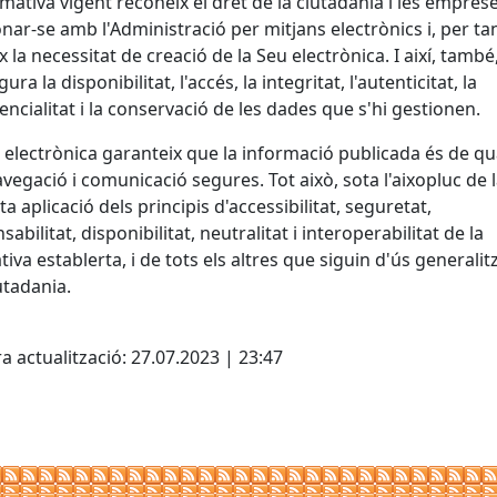
mativa vigent reconeix el dret de la ciutadania i les empres
onar-se amb l'Administració per mitjans electrònics i, per tan
x la necessitat de creació de la Seu electrònica. I així, també
ura la disponibilitat, l'accés, la integritat, l'autenticitat, la
encialitat i la conservació de les dades que s'hi gestionen.
 electrònica garanteix que la informació publicada és de qua
vegació i comunicació segures. Tot això, sota l'aixopluc de 
ta aplicació dels principis d'accessibilitat, seguretat,
abilitat, disponibilitat, neutralitat i interoperabilitat de la
iva establerta, i de tots els altres que siguin d'ús generalit
iutadania.
cebook
X
a actualització: 27.07.2023 | 23:47