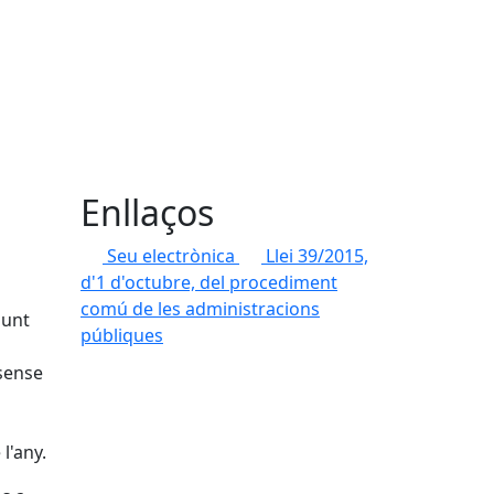
Enllaços
Seu electrònica
Llei 39/2015,
d'1 d'octubre, del procediment
comú de les administracions
punt
públiques
 sense
l'any.