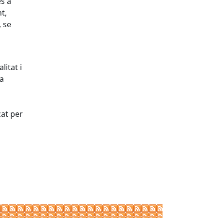
es a
t,
, se
litat i
la
zat per