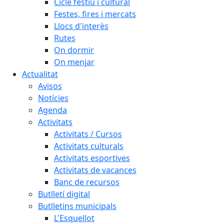
Cicle festiu i cultural
Festes, fires i mercats
Llocs d'interès
Rutes
On dormir
On menjar
Actualitat
Avisos
Notícies
Agenda
Activitats
Activitats / Cursos
Activitats culturals
Activitats esportives
Activitats de vacances
Banc de recursos
Butlletí digital
Butlletins municipals
L'Esquellot