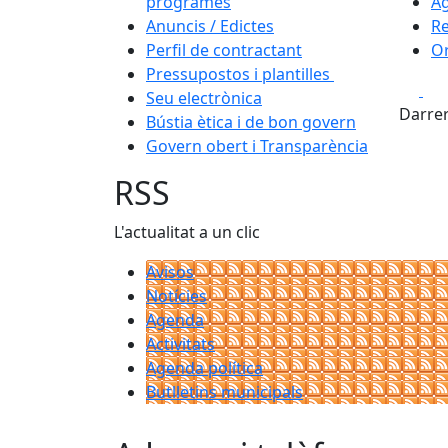
programes
Ag
Anuncis / Edictes
Re
Perfil de contractant
Or
Pressupostos i plantilles
Fa
Seu electrònica
Darrer
Bústia ètica i de bon govern
Govern obert i Transparència
RSS
L'actualitat a un clic
Avisos
Notícies
Agenda
Activitats
Agenda política
Butlletins municipals