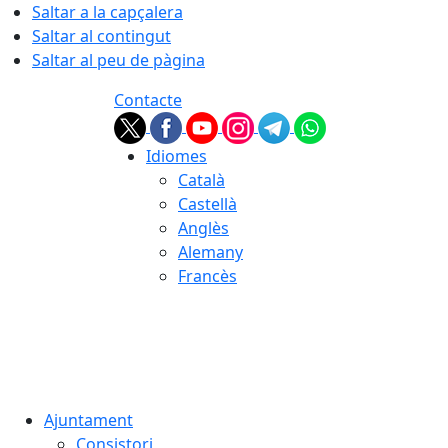
Saltar a la capçalera
Saltar al contingut
Saltar al peu de pàgina
Contacte
Idiomes
Català
Castellà
Anglès
Alemany
Francès
08.08.2026 | 01:52
Ajuntament
Consistori