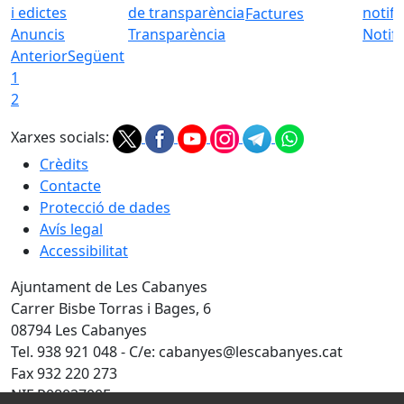
Factures
Anuncis
Transparència
Notifi
Anterior
Següent
1
2
Xarxes socials:
Crèdits
Contacte
Protecció de dades
Avís legal
Accessibilitat
Ajuntament de Les Cabanyes
Carrer Bisbe Torras i Bages, 6
08794 Les Cabanyes
Tel. 938 921 048 - C/e: cabanyes@lescabanyes.cat
Fax 932 220 273
NIF P0802700E