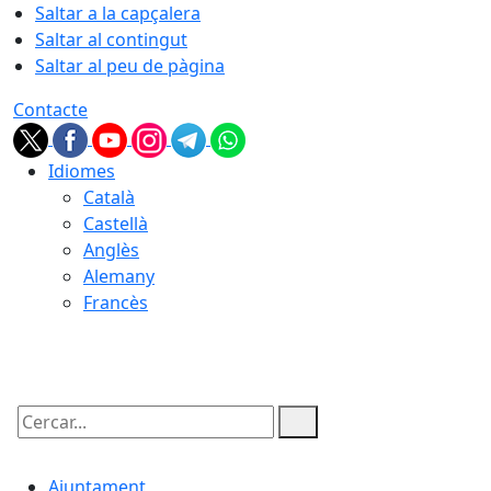
Saltar a la capçalera
Saltar al contingut
Saltar al peu de pàgina
Contacte
Idiomes
Català
Castellà
Anglès
Alemany
Francès
10.08.2026 | 07:19
Cercar:
Ajuntament