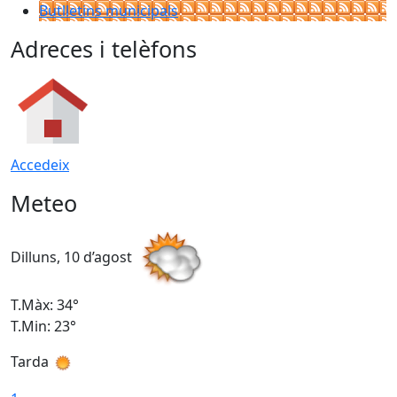
Butlletins municipals
Adreces i telèfons
Accedeix
Meteo
Dilluns, 10 d’agost
D
T.Màx: 34°
T
T.Min: 23°
T
Tarda
T