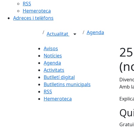
RSS
Hemeroteca
Adreces i telèfons
Agenda
Actualitat
25
Avisos
Notícies
(n
Agenda
Activitats
Butlletí digital
Divend
Butlletins municipals
Amb la
RSS
Hemeroteca
Explic
Qui
Gratuï