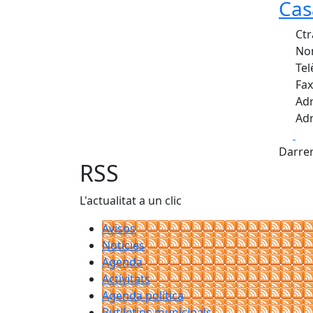
Cas
Ctr
Nom
Tel
Fax
Adr
Adr
Fa
Darrer
RSS
L'actualitat a un clic
Avisos
Notícies
Agenda
Activitats
Agenda política
Butlletins municipals