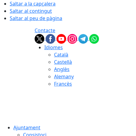
Saltar a la capçalera
Saltar al contingut
Saltar al peu de pàgina
Contacte
Idiomes
Català
Castellà
Anglès
Alemany
Francès
06.08.2026 | 05:18
Ajuntament
Consistori