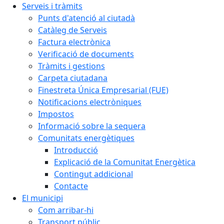
Serveis i tràmits
Punts d'atenció al ciutadà
Catàleg de Serveis
Factura electrònica
Verificació de documents
Tràmits i gestions
Carpeta ciutadana
Finestreta Única Empresarial (FUE)
Notificacions electròniques
Impostos
Informació sobre la sequera
Comunitats energètiques
Introducció
Explicació de la Comunitat Energètica
Contingut addicional
Contacte
El municipi
Com arribar-hi
Transport públic