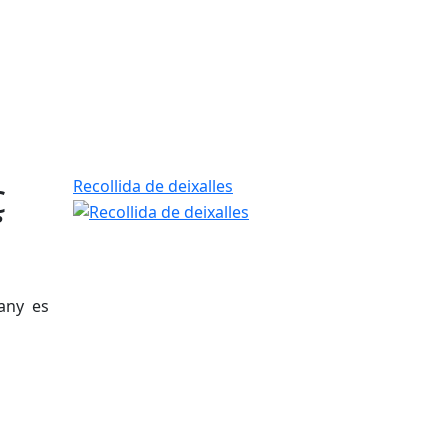
ç
Recollida de deixalles
any es