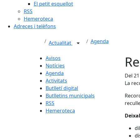
El petit esquellot
RSS
Hemeroteca
Adreces i telèfons
Agenda
Actualitat
Re
Avisos
Notícies
Agenda
Del 21
Activitats
La reco
Butlletí digital
Butlletins municipals
Recor
RSS
recull
Hemeroteca
Deixal
di
di