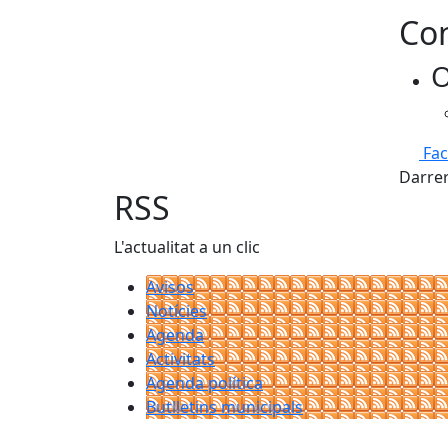
Con
O
Fa
Darrer
RSS
L'actualitat a un clic
Avisos
Notícies
Agenda
Activitats
Agenda política
Butlletins municipals