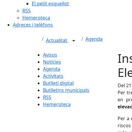
El petit esquellot
RSS
Hemeroteca
Adreces i telèfons
Agenda
Actualitat
In
Avisos
Notícies
El
Agenda
Activitats
Butlletí digital
Del 21
Butlletins municipals
Per tr
RSS
en pr
Hemeroteca
elevad
Per a 
riscos