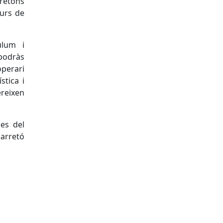
retons
curs de
ulum i
 podràs
operari
stica i
reixen
es del
carretó