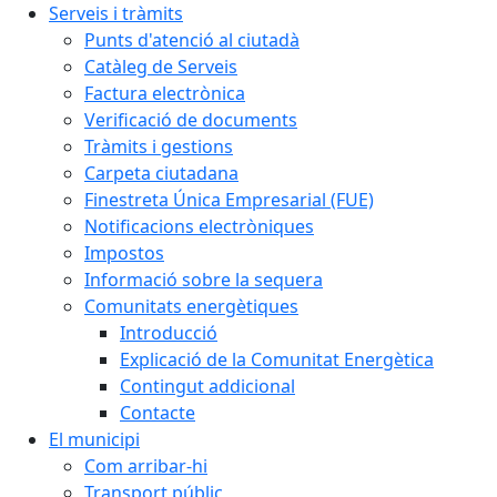
Serveis i tràmits
Punts d'atenció al ciutadà
Catàleg de Serveis
Factura electrònica
Verificació de documents
Tràmits i gestions
Carpeta ciutadana
Finestreta Única Empresarial (FUE)
Notificacions electròniques
Impostos
Informació sobre la sequera
Comunitats energètiques
Introducció
Explicació de la Comunitat Energètica
Contingut addicional
Contacte
El municipi
Com arribar-hi
Transport públic