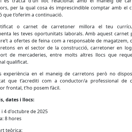
i es tracta d'un lloc relacionat amb el maneig de car
ors, per la qual cosa és imprescindible comptar amb el 
ó que t’oferim a continuació.
rtificat o carnet de carretoner millora el teu curríc
enta les teves oportunitats laborals. Amb aquest carnet
ure’t a ofertes de feina com a responsable de magatzem, 
retons en el sector de la construcció, carretoner en logí
port de mercaderies, entre molts altres llocs que reque
al qualificat.
ns experiència en el maneig de carretons però no dispos
icat que t’acrediti com a conductor/a professional de 
or frontal, t’ho posem fàcil.
s, dates i llocs:
3 i 4 d'octubre de 2025
: 8 hores
rt teòrica: