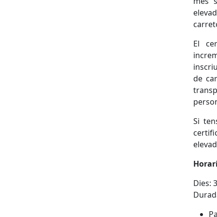
més s
elevad
carret
El ce
increm
inscri
de car
trans
person
Si te
certif
elevad
Horari
Dies: 
Durada
Pa