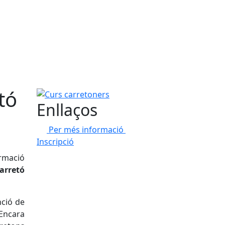
tó
Curs carretoners
Enllaços
Per més informació
Inscripció
ormació
arretó
nció de
 Encara