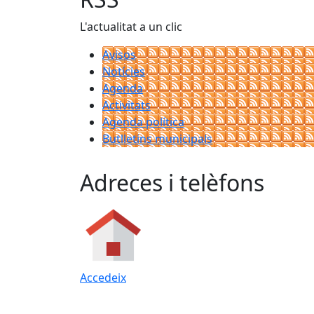
L'actualitat a un clic
Avisos
Notícies
Agenda
Activitats
Agenda política
Butlletins municipals
Adreces i telèfons
Accedeix