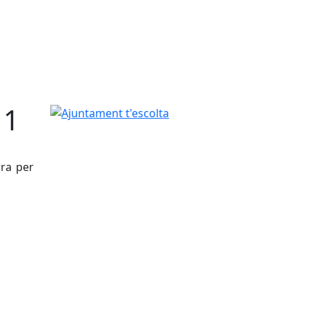
11
Ajuntament t'escolta
rra per