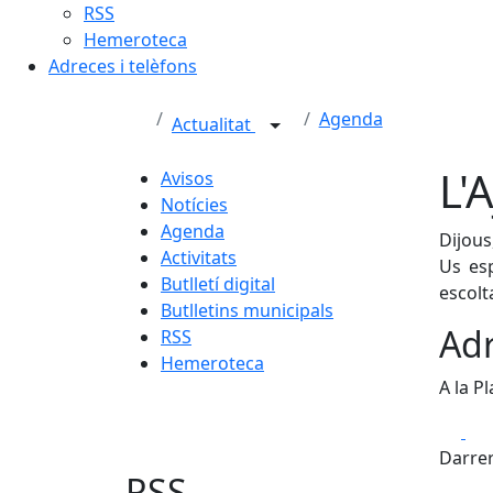
RSS
Hemeroteca
Adreces i telèfons
Agenda
Actualitat
L'
Avisos
Notícies
Agenda
Dijous
Activitats
Us esp
Butlletí digital
escolt
Butlletins municipals
Adr
RSS
Hemeroteca
A la P
Fa
Darrer
RSS