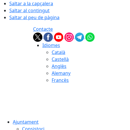
Saltar a la capçalera
Saltar al contingut
Saltar al peu de pàgina
Contacte
Idiomes
Català
Castellà
Anglès
Alemany
Francès
07.08.2026 | 15:49
Ajuntament
Consistori