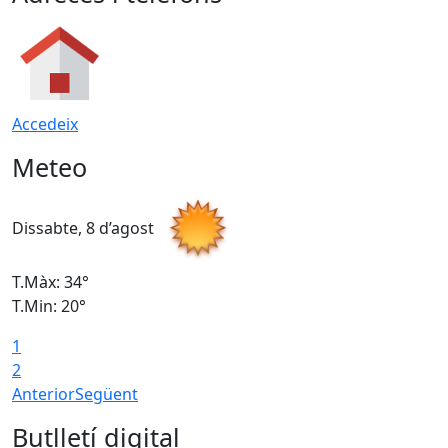
Accedeix
Meteo
Dissabte, 8 d’agost
D
T.Màx: 34°
T
T.Min: 20°
T
1
2
Anterior
Següent
Butlletí digital