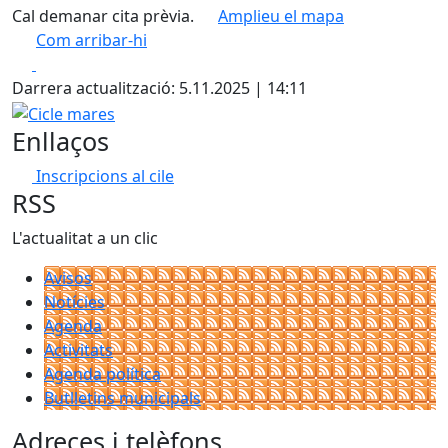
Cal demanar cita prèvia.
Amplieu el mapa
Com arribar-hi
Leaflet
| ©
OpenStreetMap
contributors
Facebook
X
+
Darrera actualització: 5.11.2025 | 14:11
−
Cicle mares
Enllaços
Inscripcions al cile
RSS
L'actualitat a un clic
Avisos
Notícies
Agenda
Activitats
Agenda política
Butlletins municipals
Adreces i telèfons