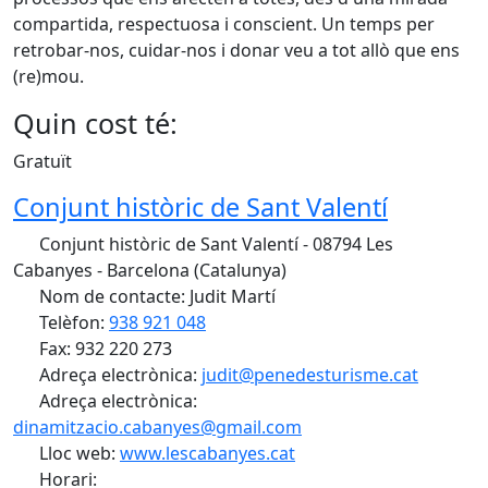
compartida, respectuosa i conscient. Un temps per
retrobar-nos, cuidar-nos i donar veu a tot allò que ens
(re)mou.
Quin cost té:
Gratuït
Conjunt històric de Sant Valentí
Conjunt històric de Sant Valentí - 08794 Les
Cabanyes - Barcelona (Catalunya)
Nom de contacte: Judit Martí
Telèfon:
938 921 048
Fax: 932 220 273
Adreça electrònica:
judit@penedesturisme.cat
Adreça electrònica:
dinamitzacio.cabanyes@gmail.com
Lloc web:
www.lescabanyes.cat
Horari: