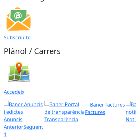
Subscriu-te
Plànol / Carrers
Accedeix
Factures
Anuncis
Transparència
Notifi
Anterior
Següent
1