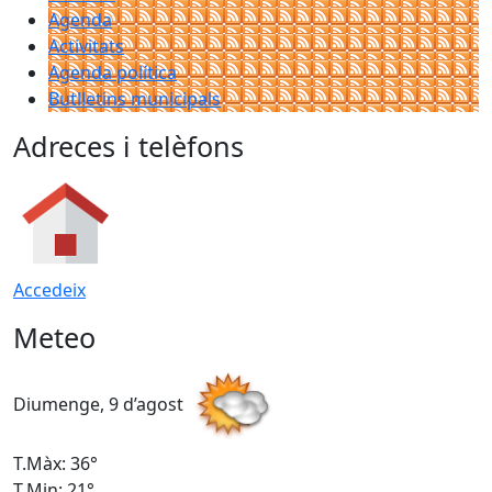
Agenda
Activitats
Agenda política
Butlletins municipals
Adreces i telèfons
Accedeix
Meteo
Diumenge, 9 d’agost
D
T.Màx: 36°
T
T.Min: 21°
T