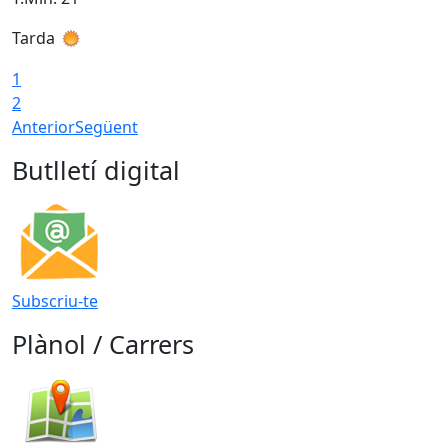
Tarda
T
1
2
Anterior
Següent
Butlletí digital
Subscriu-te
Plànol / Carrers