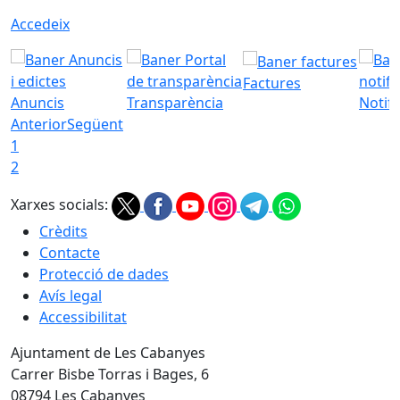
Accedeix
Factures
Anuncis
Transparència
Notifi
Anterior
Següent
1
2
Xarxes socials:
Crèdits
Contacte
Protecció de dades
Avís legal
Accessibilitat
Ajuntament de Les Cabanyes
Carrer Bisbe Torras i Bages, 6
08794 Les Cabanyes