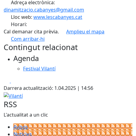
Adreça electrònica:
dinamitzacio.cabanyes@gmail.com
Lloc web:
www.lescabanyes.cat
Horari:
Cal demanar cita prèvia.
Amplieu el mapa
Com arribar-hi
Leaflet
| ©
OpenStreetMap
contributors
Contingut relacionat
+
Agenda
−
Festival Vilantí
Facebook
X
Darrera actualització: 1.04.2025 | 14:56
Vilantí
RSS
L'actualitat a un clic
Avisos
Notícies