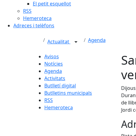
El petit esquellot
RSS
Hemeroteca
Adreces i telèfons
Agenda
Actualitat
Sa
Avisos
Notícies
ve
Agenda
Activitats
Butlletí digital
Dijous
Butlletins municipals
Durant
RSS
de lli
Hemeroteca
Jordi 
Adr