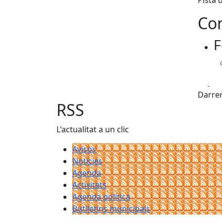
Pista 
Con
F
Fa
Darrer
RSS
L'actualitat a un clic
Avisos
Notícies
Agenda
Activitats
Agenda política
Butlletins municipals