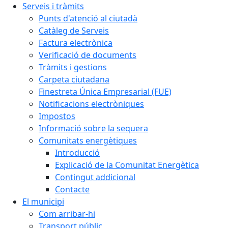
Serveis i tràmits
Punts d'atenció al ciutadà
Catàleg de Serveis
Factura electrònica
Verificació de documents
Tràmits i gestions
Carpeta ciutadana
Finestreta Única Empresarial (FUE)
Notificacions electròniques
Impostos
Informació sobre la sequera
Comunitats energètiques
Introducció
Explicació de la Comunitat Energètica
Contingut addicional
Contacte
El municipi
Com arribar-hi
Transport públic