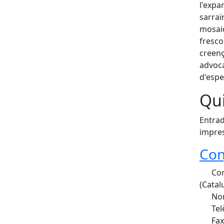
l'expa
sarraï
mosai
fresco
creenç
advoc
d'espe
Qui
Entrad
impres
Con
Con
(Catal
Nom
Tel
Fax