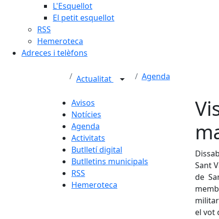
L'Esquellot
El petit esquellot
RSS
Hemeroteca
Adreces i telèfons
Agenda
Actualitat
Vi
Avisos
Notícies
ma
Agenda
Activitats
Butlletí digital
Dissab
Butlletins municipals
Sant V
RSS
de San
Hemeroteca
membre
milita
el vot