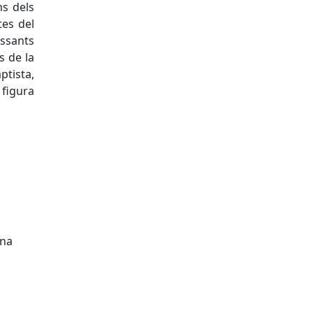
ns dels
tes del
ssants
s de la
ptista,
figura
ona