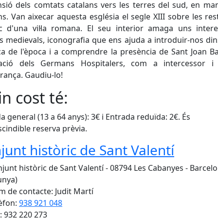
nsió dels comtats catalans vers les terres del sud, en ma
ns. Van aixecar aquesta església el segle XIII sobre les res
c d'una vil·la romana. El seu interior amaga uns intere
s medievals, iconografia que ens ajuda a introduir-nos din
a de l'època i a comprendre la presència de Sant Joan Ba
ació dels Germans Hospitalers, com a intercessor i 
rança. Gaudiu-lo!
n cost té:
a general (13 a 64 anys): 3€ i Entrada reduïda: 2€. És
cindible reserva prèvia.
junt històric de Sant Valentí
junt històric de Sant Valentí - 08794 Les Cabanyes - Barcel
unya)
 de contacte: Judit Martí
èfon:
938 921 048
: 932 220 273