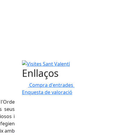
Visites Sant Valentí
Enllaços
Compra d'entrades
Enquesta de valoració
 l'Orde
ls seus
iosos i
afegien
eix amb