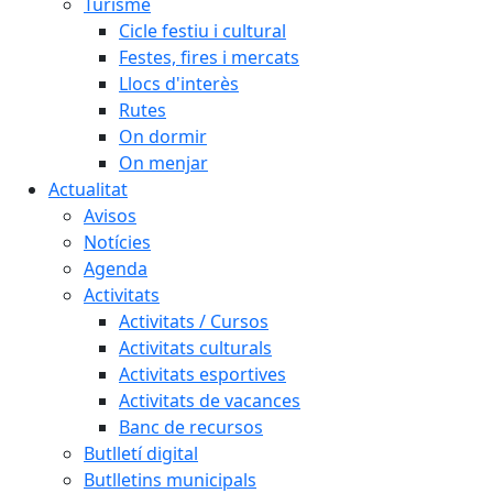
Turisme
Cicle festiu i cultural
Festes, fires i mercats
Llocs d'interès
Rutes
On dormir
On menjar
Actualitat
Avisos
Notícies
Agenda
Activitats
Activitats / Cursos
Activitats culturals
Activitats esportives
Activitats de vacances
Banc de recursos
Butlletí digital
Butlletins municipals