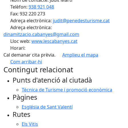
Nom de contacte: Judit Martí
Telèfon:
938 921 048
Fax: 932 220 273
Adreça electrònica:
judit@penedesturisme.cat
Adreça electrònica:
dinamitzacio.cabanyes@gmail.com
Lloc web:
www.lescabanyes.cat
Horari:
Cal demanar cita prèvia.
Amplieu el mapa
Com arribar-hi
Leaflet
| ©
OpenStreetMap
contributors
Contingut relacionat
+
Punts d'atenció al ciutadà
−
Tècnica de Turisme i promoció econòmica
Pàgines
Església de Sant Valentí
Rutes
Els Vitis