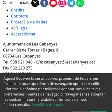
Xarxes socials:
Crèdits
Contacte
Protecció de dades
Avís legal
Accessibilitat
Ajuntament de Les Cabanyes
Carrer Bisbe Torras i Bages, 6
08794 Les Cabanyes
Tel. 938 921 048 - C/e: cabanyes@lescabanyes.cat
Fax 932 220 273
NIF P0802700E
Aquest lloc web fa servir cookies pròpies i de tercers per
Amb la col·laboració de:
facilitar-te una experiència de navegació òptima i recollir
informació anònima per millorar i adaptar-nos a les teves
preferències i pautes de navegació. Navegar sense acceptar
les cookies limitarà la visibilitat i funcions del web.
Podeu consultar la
política de cookies
.