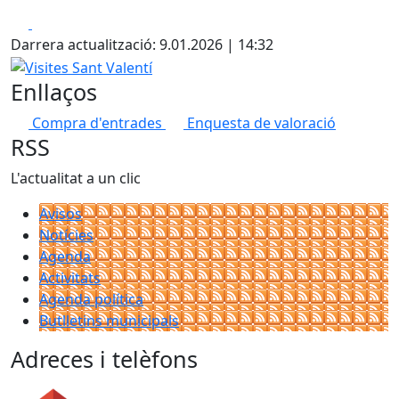
Facebook
X
Darrera actualització: 9.01.2026 | 14:32
Visites Sant Valentí
Enllaços
Compra d'entrades
Enquesta de valoració
RSS
L'actualitat a un clic
Avisos
Notícies
Agenda
Activitats
Agenda política
Butlletins municipals
Adreces i telèfons