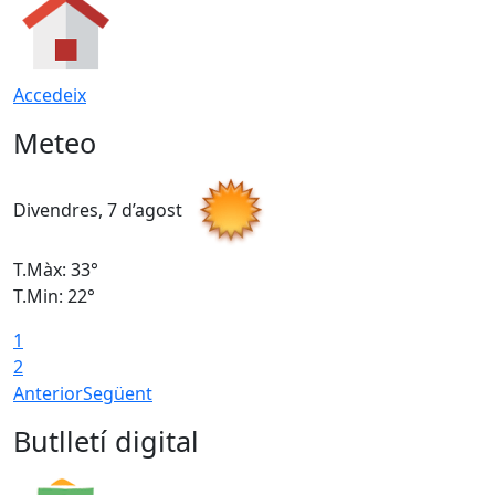
Accedeix
Meteo
Divendres, 7 d’agost
D
T.Màx: 33°
T
T.Min: 22°
T
1
2
Anterior
Següent
Butlletí digital