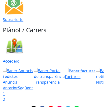
Subscriu-te
Plànol / Carrers
Accedeix
Factures
Anuncis
Transparència
Notifi
Anterior
Següent
1
2