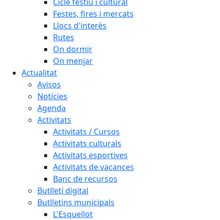
Cicle festiu i cultural
Festes, fires i mercats
Llocs d'interès
Rutes
On dormir
On menjar
Actualitat
Avisos
Notícies
Agenda
Activitats
Activitats / Cursos
Activitats culturals
Activitats esportives
Activitats de vacances
Banc de recursos
Butlletí digital
Butlletins municipals
L'Esquellot