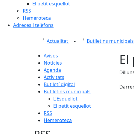
El petit esquellot
RSS
Hemeroteca
Adreces i telèfons
Actualitat
Butlletins municipal
El
Avisos
Notícies
Agenda
Dillun
Activitats
Fa
Butlletí digital
Darrer
Butlletins municipals
L'Esquellot
El petit esquellot
RSS
Hemeroteca