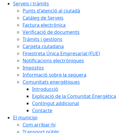
Serveis i tràmits
Punts d'atenció al ciutadà
Catàleg de Serveis
Factura electrònica
Verificació de documents
Tràmits i gestions
Carpeta ciutadana
Finestreta Única Empresarial (FUE)
Notificacions electròniques
Impostos
Informació sobre la sequera
Comunitats energètiques
Introducció
Explicació de la Comunitat Energètica
Contingut addicional
Contacte
El municipi
Com arribar-hi
Transport públic