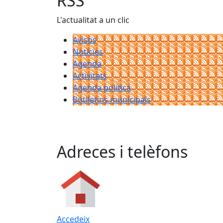
RSS
L'actualitat a un clic
Avisos
Notícies
Agenda
Activitats
Agenda política
Butlletins municipals
Adreces i telèfons
Accedeix