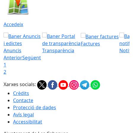
Accedeix
Factures
Anuncis
Transparència
Notifi
Anterior
Següent
1
2
Xarxes socials:
Crèdits
Contacte
Protecció de dades
Avís legal
Accessibilitat