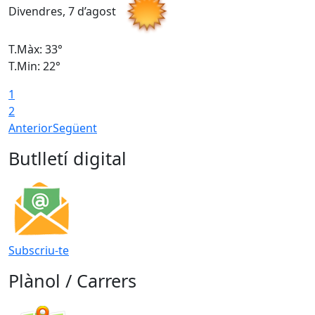
Divendres, 7 d’agost
D
T.Màx: 33°
T
T.Min: 22°
T
1
2
Anterior
Següent
Butlletí digital
Subscriu-te
Plànol / Carrers