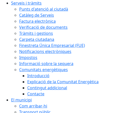
Serveis i tràmits
Punts d'atenció al ciutadà
Catàleg de Serveis
Factura electrònica
Verificació de documents
Tràmits i gestions
Carpeta ciutadana
Finestreta Única Empresarial (FUE)
Notificacions electròniques
Impostos
Informació sobre la sequera
Comunitats energètiques
Introducció
Explicació de la Comunitat Energètica
Contingut addicional
Contacte
El municipi
Com arribar-hi
Transport públic