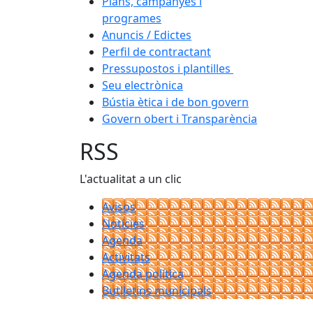
Plans, campanyes i
programes
Anuncis / Edictes
Perfil de contractant
Pressupostos i plantilles
Seu electrònica
Bústia ètica i de bon govern
Govern obert i Transparència
RSS
L'actualitat a un clic
Avisos
Notícies
Agenda
Activitats
Agenda política
Butlletins municipals