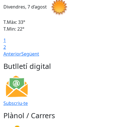
Divendres, 7 d’agost
D
T.Màx: 33°
T
T.Min: 22°
T
1
2
Anterior
Següent
Butlletí digital
Subscriu-te
Plànol / Carrers