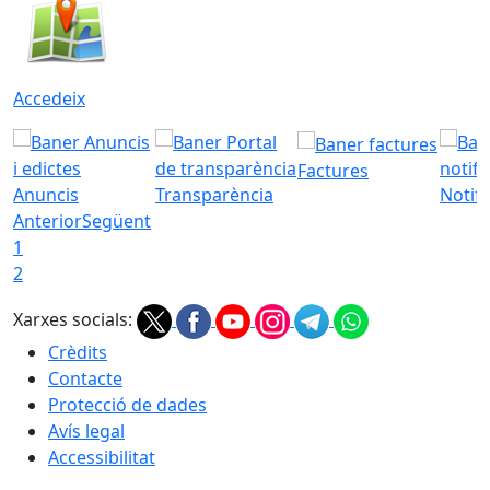
Accedeix
Factures
Anuncis
Transparència
Notifi
Anterior
Següent
1
2
Xarxes socials:
Crèdits
Contacte
Protecció de dades
Avís legal
Accessibilitat