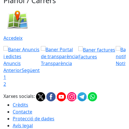
Plànol / Carrers
Accedeix
Factures
Anuncis
Transparència
Notifi
Anterior
Següent
1
2
Xarxes socials:
Crèdits
Contacte
Protecció de dades
Avís legal