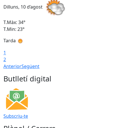
Dilluns, 10 d’agost
D
T.Màx: 34°
T
T.Min: 23°
T
Tarda
T
1
2
Anterior
Següent
Butlletí digital
Subscriu-te