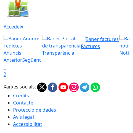
Accedeix
Factures
Anuncis
Transparència
Notifi
Anterior
Següent
1
2
Xarxes socials:
Crèdits
Contacte
Protecció de dades
Avís legal
Accessibilitat