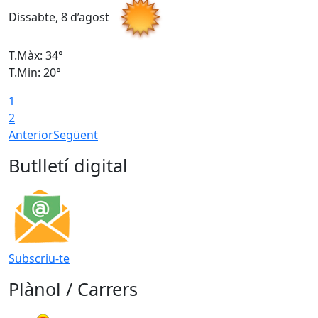
Dissabte, 8 d’agost
D
T.Màx: 34°
T
T.Min: 20°
T
1
2
Anterior
Següent
Butlletí digital
Subscriu-te
Plànol / Carrers