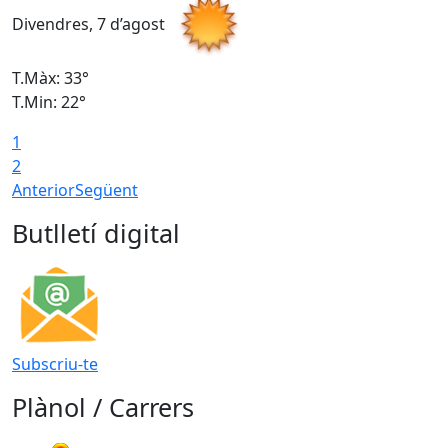
Divendres, 7 d’agost
D
T.Màx: 33°
T
T.Min: 22°
T
1
2
Anterior
Següent
Butlletí digital
Subscriu-te
Plànol / Carrers