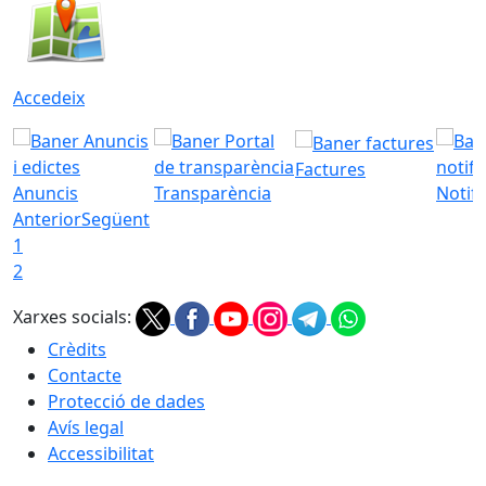
Accedeix
Factures
Anuncis
Transparència
Notifi
Anterior
Següent
1
2
Xarxes socials:
Crèdits
Contacte
Protecció de dades
Avís legal
Accessibilitat