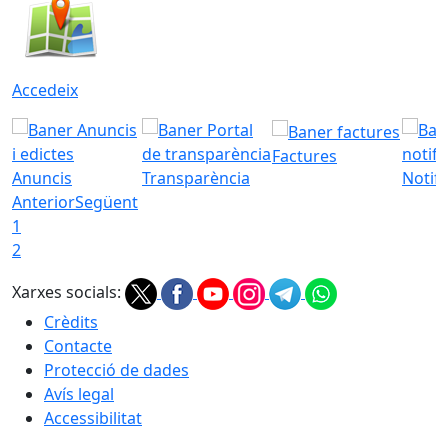
Accedeix
Factures
Anuncis
Transparència
Notifi
Anterior
Següent
1
2
Xarxes socials:
Crèdits
Contacte
Protecció de dades
Avís legal
Accessibilitat