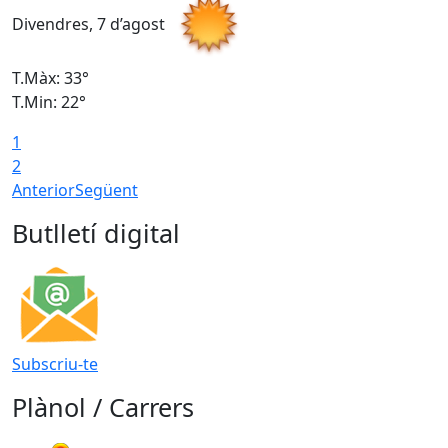
Divendres, 7 d’agost
D
T.Màx: 33°
T
T.Min: 22°
T
1
2
Anterior
Següent
Butlletí digital
Subscriu-te
Plànol / Carrers