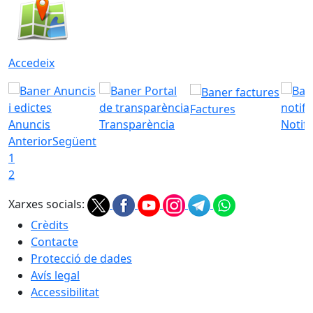
Accedeix
Factures
Anuncis
Transparència
Notifi
Anterior
Següent
1
2
Xarxes socials:
Crèdits
Contacte
Protecció de dades
Avís legal
Accessibilitat