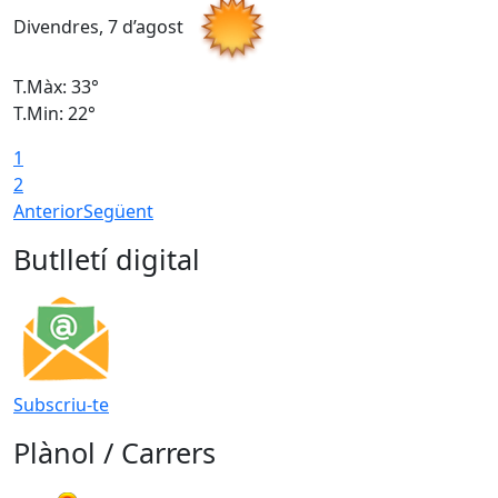
Divendres, 7 d’agost
D
T.Màx: 33°
T
T.Min: 22°
T
1
2
Anterior
Següent
Butlletí digital
Subscriu-te
Plànol / Carrers