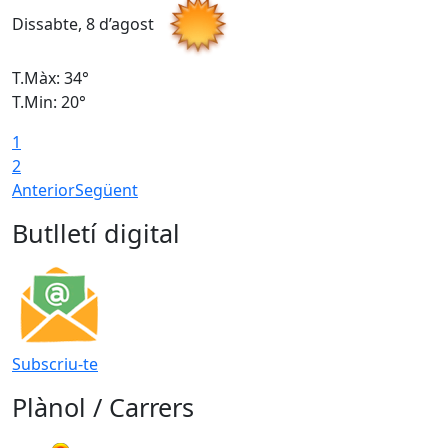
Dissabte, 8 d’agost
D
T.Màx: 34°
T
T.Min: 20°
T
1
2
Anterior
Següent
Butlletí digital
Subscriu-te
Plànol / Carrers