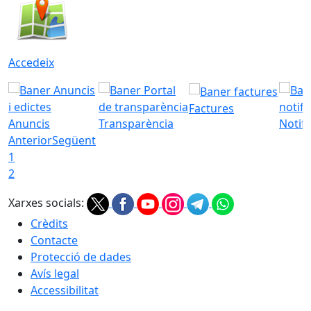
Accedeix
Factures
Anuncis
Transparència
Notifi
Anterior
Següent
1
2
Xarxes socials:
Crèdits
Contacte
Protecció de dades
Avís legal
Accessibilitat