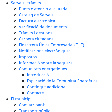
Serveis i tràmits
Punts d'atenció al ciutadà
Catàleg de Serveis
Factura electrònica
Verificació de documents
Tràmits i gestions
Carpeta ciutadana
Finestreta Única Empresarial (FUE)
Notificacions electròniques
Impostos
Informació sobre la sequera
Comunitats energètiques
Introducció
Explicació de la Comunitat Energètica
Contingut addicional
Contacte
El municipi
Com arribar-hi
Transport públic