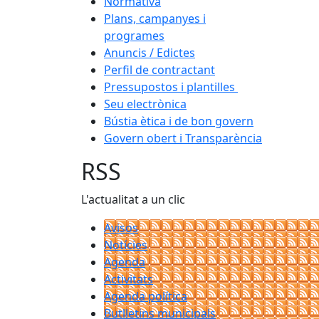
Normativa
Plans, campanyes i
programes
Anuncis / Edictes
Perfil de contractant
Pressupostos i plantilles
Seu electrònica
Bústia ètica i de bon govern
Govern obert i Transparència
RSS
L'actualitat a un clic
Avisos
Notícies
Agenda
Activitats
Agenda política
Butlletins municipals