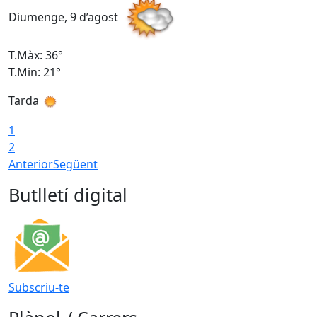
Diumenge, 9 d’agost
D
T.Màx: 36°
T
T.Min: 21°
T
Tarda
T
1
2
Anterior
Següent
Butlletí digital
Subscriu-te