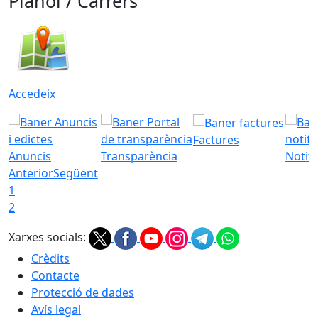
Plànol / Carrers
Accedeix
Factures
Anuncis
Transparència
Notifi
Anterior
Següent
1
2
Xarxes socials:
Crèdits
Contacte
Protecció de dades
Avís legal