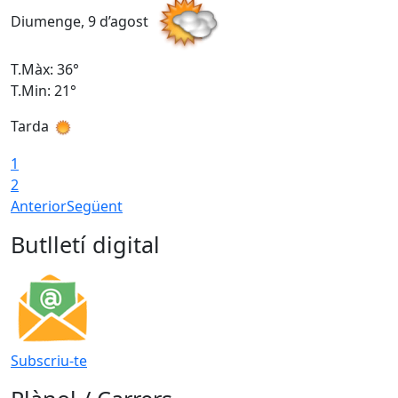
Diumenge, 9 d’agost
D
T.Màx: 36°
T
T.Min: 21°
T
Tarda
T
1
2
Anterior
Següent
Butlletí digital
Subscriu-te