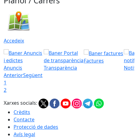
Plànol / Carrers
Accedeix
Factures
Anuncis
Transparència
Notifi
Anterior
Següent
1
2
Xarxes socials:
Crèdits
Contacte
Protecció de dades
Avís legal