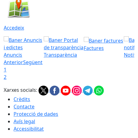
Accedeix
Factures
Anuncis
Transparència
Notifi
Anterior
Següent
1
2
Xarxes socials:
Crèdits
Contacte
Protecció de dades
Avís legal
Accessibilitat