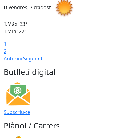
Divendres, 7 d’agost
D
T.Màx: 33°
T
T.Min: 22°
T
1
2
Anterior
Següent
Butlletí digital
Subscriu-te
Plànol / Carrers