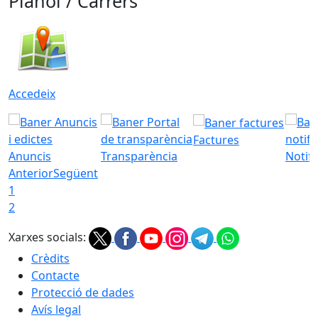
Plànol / Carrers
Accedeix
Factures
Anuncis
Transparència
Notifi
Anterior
Següent
1
2
Xarxes socials:
Crèdits
Contacte
Protecció de dades
Avís legal