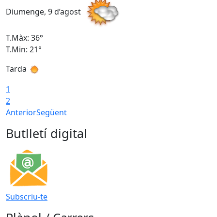
Diumenge, 9 d’agost
D
T.Màx: 36°
T
T.Min: 21°
T
Tarda
T
1
2
Anterior
Següent
Butlletí digital
Subscriu-te