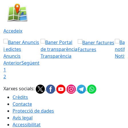
Accedeix
Factures
Anuncis
Transparència
Notifi
Anterior
Següent
1
2
Xarxes socials:
Crèdits
Contacte
Protecció de dades
Avís legal
Accessibilitat