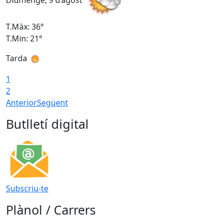
Diumenge, 9 d’agost
D
T.Màx: 36°
T
T.Min: 21°
T
Tarda
T
1
2
Anterior
Següent
Butlletí digital
Subscriu-te
Plànol / Carrers