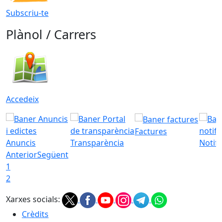
Subscriu-te
Plànol / Carrers
Accedeix
Factures
Anuncis
Transparència
Notifi
Anterior
Següent
1
2
Xarxes socials:
Crèdits