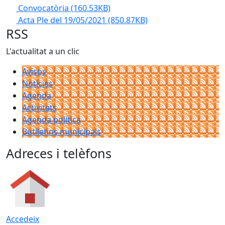
Convocatòria
(160.53KB)
Acta Ple del 19/05/2021
(850.87KB)
RSS
L'actualitat a un clic
Avisos
Notícies
Agenda
Activitats
Agenda política
Butlletins municipals
Adreces i telèfons
Accedeix