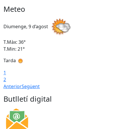
Meteo
Diumenge, 9 d’agost
D
T.Màx: 36°
T
T.Min: 21°
T
Tarda
T
1
2
Anterior
Següent
Butlletí digital