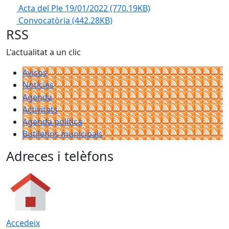
Acta del Ple 19/01/2022
(770.19KB)
Convocatòria
(442.28KB)
RSS
L'actualitat a un clic
Avisos
Notícies
Agenda
Activitats
Agenda política
Butlletins municipals
Adreces i telèfons
Accedeix