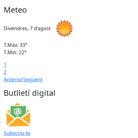
Meteo
Divendres, 7 d’agost
D
T.Màx: 33°
T
T.Min: 22°
T
1
2
Anterior
Següent
Butlletí digital
Subscriu-te