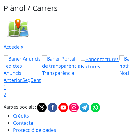
Plànol / Carrers
Accedeix
Factures
Anuncis
Transparència
Notifi
Anterior
Següent
1
2
Xarxes socials:
Crèdits
Contacte
Protecció de dades