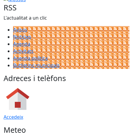
RSS
L'actualitat a un clic
Avisos
Notícies
Agenda
Activitats
Agenda política
Butlletins municipals
Adreces i telèfons
Accedeix
Meteo