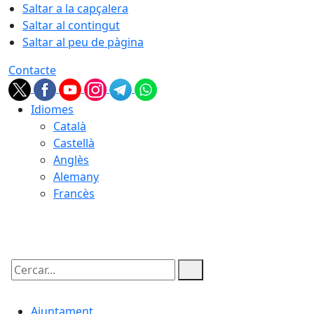
Saltar a la capçalera
Saltar al contingut
Saltar al peu de pàgina
Contacte
Idiomes
Català
Castellà
Anglès
Alemany
Francès
08.08.2026 | 10:56
Cercar:
Ajuntament