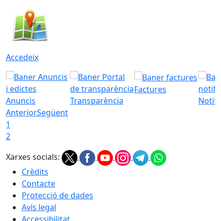
Accedeix
Factures
Anuncis
Transparència
Notifi
Anterior
Següent
1
2
Xarxes socials:
Crèdits
Contacte
Protecció de dades
Avís legal
Accessibilitat