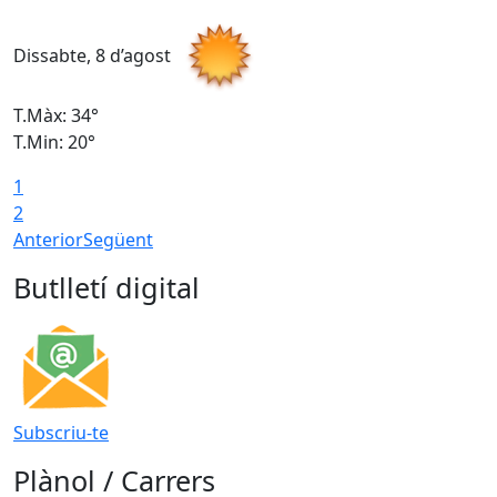
Dissabte, 8 d’agost
D
T.Màx: 34°
T
T.Min: 20°
T
1
2
Anterior
Següent
Butlletí digital
Subscriu-te
Plànol / Carrers