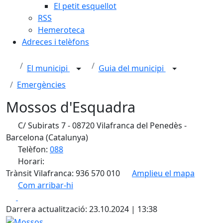
El petit esquellot
RSS
Hemeroteca
Adreces i telèfons
El municipi
Guia del municipi
Emergències
Mossos d'Esquadra
C/ Subirats 7 - 08720 Vilafranca del Penedès -
Barcelona (Catalunya)
Telèfon:
088
Horari:
Trànsit Vilafranca: 936 570 010
Amplieu el mapa
Com arribar-hi
Leaflet
| ©
OpenStreetMap
contributors
Facebook
X
+
Darrera actualització: 23.10.2024 | 13:38
−
Mossos