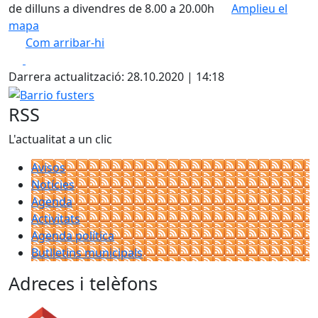
de dilluns a divendres de 8.00 a 20.00h
Amplieu el
mapa
Com arribar-hi
Leaflet
| ©
OpenStreetMap
contributors
Facebook
X
+
Darrera actualització: 28.10.2020 | 14:18
−
Barrio fusters
RSS
L'actualitat a un clic
Avisos
Notícies
Agenda
Activitats
Agenda política
Butlletins municipals
Adreces i telèfons