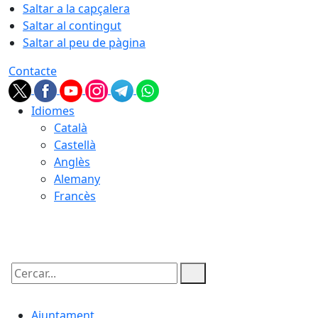
Saltar a la capçalera
Saltar al contingut
Saltar al peu de pàgina
Contacte
Idiomes
Català
Castellà
Anglès
Alemany
Francès
08.08.2026 | 00:56
Cercar:
Ajuntament