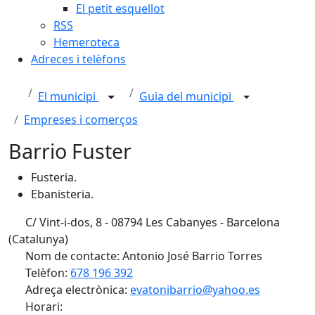
El petit esquellot
RSS
Hemeroteca
Adreces i telèfons
El municipi
Guia del municipi
Empreses i comerços
Barrio Fuster
Fusteria.
Ebanisteria.
C/ Vint-i-dos, 8 - 08794 Les Cabanyes - Barcelona
(Catalunya)
Nom de contacte: Antonio José Barrio Torres
Telèfon:
678 196 392
Adreça electrònica:
evatonibarrio@yahoo.es
Horari: