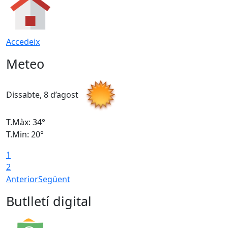
Accedeix
Meteo
Dissabte, 8 d’agost
D
T.Màx: 34°
T
T.Min: 20°
T
1
2
Anterior
Següent
Butlletí digital