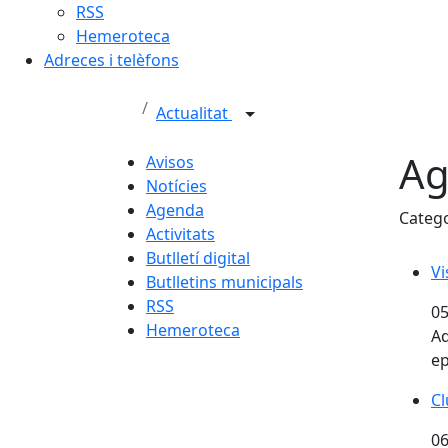
RSS
Hemeroteca
Adreces i telèfons
Actualitat
Ag
Avisos
Notícies
Agenda
Categ
Activitats
Butlletí digital
Vi
Vi
Butlletins municipals
RSS
05
Hemeroteca
Aq
ep
Cl
Cl
06