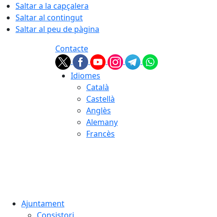
Saltar a la capçalera
Saltar al contingut
Saltar al peu de pàgina
Contacte
Idiomes
Català
Castellà
Anglès
Alemany
Francès
09.08.2026 | 07:32
Ajuntament
Consistori