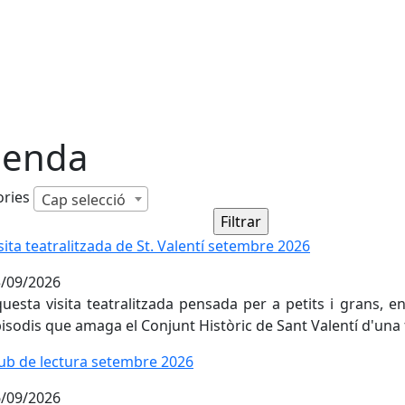
enda
ories
Cap selecció
sita teatralitzada de St. Valentí setembre 2026
sita teatralitzada de St. Valentí setembre 2026
/09/2026
uesta visita teatralitzada pensada per a petits i grans, en
isodis que amaga el Conjunt Històric de Sant Valentí d'una f
ub de lectura setembre 2026
ub de lectura setembre 2026
/09/2026