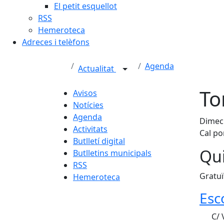
El petit esquellot
RSS
Hemeroteca
Adreces i telèfons
Agenda
Actualitat
To
Avisos
Notícies
Agenda
Dimecr
Activitats
Cal p
Butlletí digital
Qui
Butlletins municipals
RSS
Gratuï
Hemeroteca
Esc
C/ 