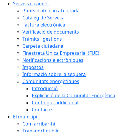
Serveis i tràmits
Punts d'atenció al ciutadà
Catàleg de Serveis
Factura electrònica
Verificació de documents
Tràmits i gestions
Carpeta ciutadana
Finestreta Única Empresarial (FUE)
Notificacions electròniques
Impostos
Informació sobre la sequera
Comunitats energètiques
Introducció
Explicació de la Comunitat Energètica
Contingut addicional
Contacte
El municipi
Com arribar-hi
Transport públic