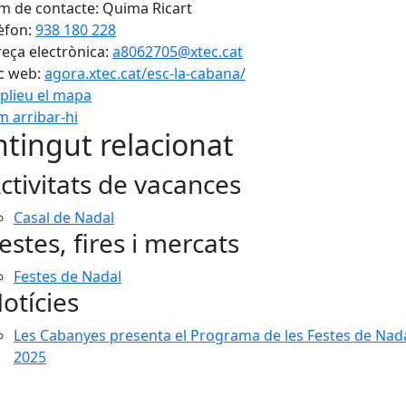
 de contacte: Quima Ricart
èfon:
938 180 228
eça electrònica:
a8062705@xtec.cat
c web:
agora.xtec.cat/esc-la-cabana/
plieu el mapa
 arribar-hi
Leaflet
| ©
OpenStreetMap
con
tingut relacionat
ctivitats de vacances
Casal de Nadal
estes, fires i mercats
Festes de Nadal
otícies
Les Cabanyes presenta el Programa de les Festes de Nad
2025
cebook
X