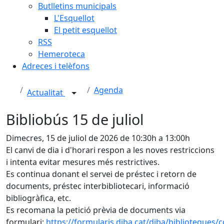
Butlletins municipals
L'Esquellot
El petit esquellot
RSS
Hemeroteca
Adreces i telèfons
Agenda
Actualitat
Bibliobús 15 de juliol
Dimecres, 15 de juliol de 2026 de 10:30h a 13:00h
El canvi de dia i d'horari respon a les noves restriccions
i intenta evitar mesures més restrictives.
Es continua donant el servei de préstec i retorn de
documents, préstec interbibliotecari, informació
bibliogràfica, etc.
Es recomana la petició prèvia de documents via
formulari:
https://formularis.diba.cat/diba/biblioteques/