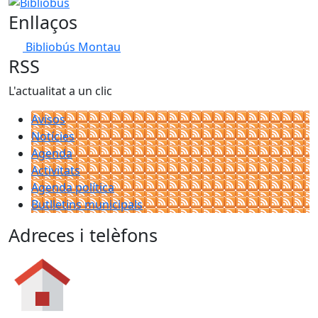
Bibliobús
Enllaços
Bibliobús Montau
RSS
L'actualitat a un clic
Avisos
Notícies
Agenda
Activitats
Agenda política
Butlletins municipals
Adreces i telèfons