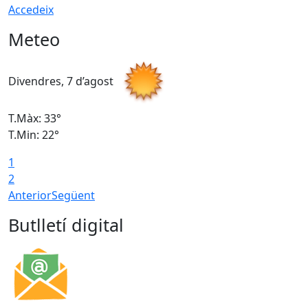
Accedeix
Meteo
Divendres, 7 d’agost
D
T.Màx: 33°
T
T.Min: 22°
T
1
2
Anterior
Següent
Butlletí digital