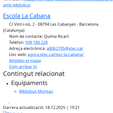
amb-bibliobus
Escola La Cabana
C/ Vint-i-sis, 2 - 08794 Les Cabanyes - Barcelona
(Catalunya)
Nom de contacte: Quima Ricart
Telèfon:
938 180 228
Adreça electrònica:
a8062705@xtec.cat
Lloc web:
agora.xtec.cat/esc-la-cabana/
Amplieu el mapa
Com arribar-hi
Leaflet
| ©
OpenStreetMap
contributors
Contingut relacionat
+
Equipaments
−
Bibliobus Montau
Facebook
X
Darrera actualització: 18.12.2025 | 19:21