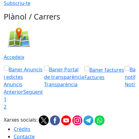
Subscriu-te
Plànol / Carrers
Accedeix
Factures
Anuncis
Transparència
Notifi
Anterior
Següent
1
2
Xarxes socials:
Crèdits
Contacte