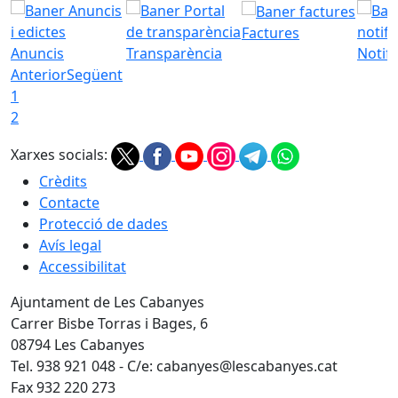
Factures
Anuncis
Transparència
Notifi
Anterior
Següent
1
2
Xarxes socials:
Crèdits
Contacte
Protecció de dades
Avís legal
Accessibilitat
Ajuntament de Les Cabanyes
Carrer Bisbe Torras i Bages, 6
08794 Les Cabanyes
Tel. 938 921 048 - C/e: cabanyes@lescabanyes.cat
Fax 932 220 273