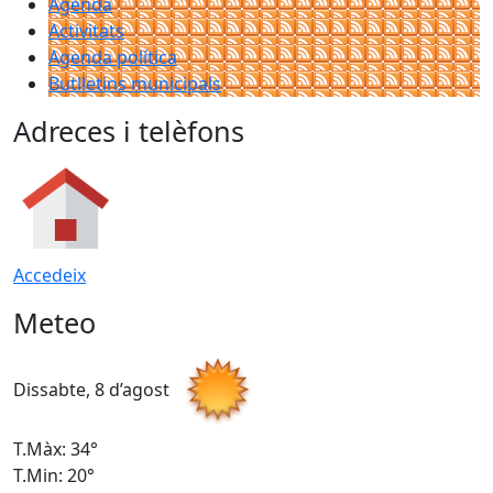
Agenda
Activitats
Agenda política
Butlletins municipals
Adreces i telèfons
Accedeix
Meteo
Dissabte, 8 d’agost
D
T.Màx: 34°
T
T.Min: 20°
T