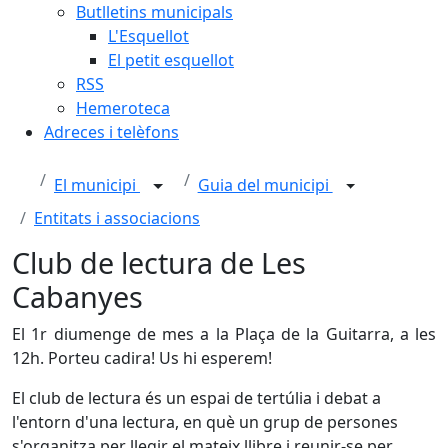
Butlletins municipals
L'Esquellot
El petit esquellot
RSS
Hemeroteca
Adreces i telèfons
El municipi
Guia del municipi
Entitats i associacions
Club de lectura de Les
Cabanyes
El 1r diumenge de mes a la Plaça de la Guitarra, a les
12h. Porteu cadira! Us hi esperem!
El club de lectura és un espai de tertúlia i debat a
l'entorn d'una lectura, en què un grup de persones
s'organitza per llegir el mateix llibre i reunir-se per