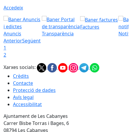
Accedeix
Factures
Anuncis
Transparència
Notifi
Anterior
Següent
1
2
Xarxes socials:
Crèdits
Contacte
Protecció de dades
Avís legal
Accessibilitat
Ajuntament de Les Cabanyes
Carrer Bisbe Torras i Bages, 6
08794 Les Cabanyes