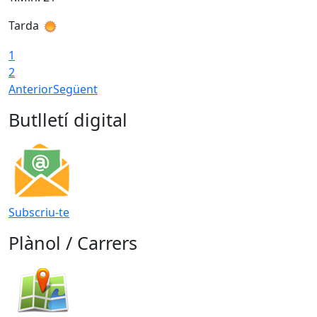
Tarda
T
1
2
Anterior
Següent
Butlletí digital
Subscriu-te
Plànol / Carrers