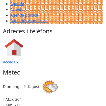
Agenda
Activitats
Agenda política
Butlletins municipals
Adreces i telèfons
Accedeix
Meteo
Diumenge, 9 d’agost
D
T.Màx: 36°
T
T.Min: 21°
T