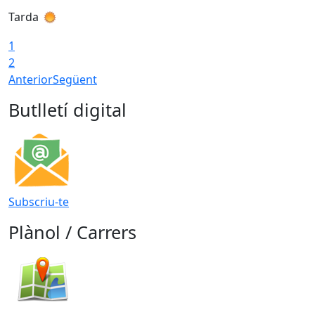
Tarda
T
1
2
Anterior
Següent
Butlletí digital
Subscriu-te
Plànol / Carrers