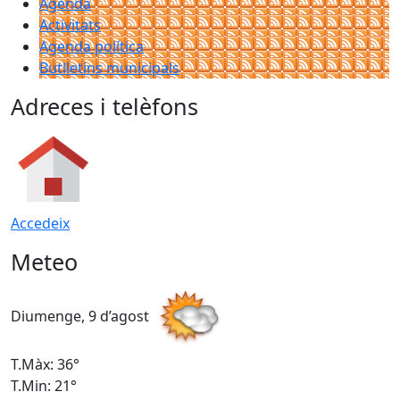
Agenda
Activitats
Agenda política
Butlletins municipals
Adreces i telèfons
Accedeix
Meteo
Diumenge, 9 d’agost
D
T.Màx: 36°
T
T.Min: 21°
T