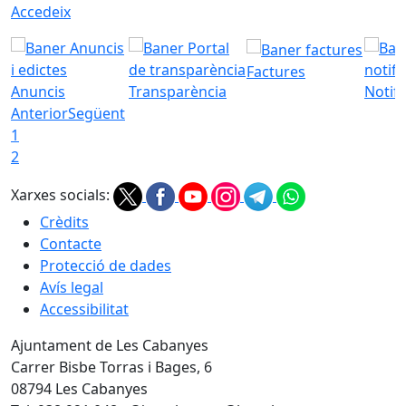
Accedeix
Factures
Anuncis
Transparència
Notifi
Anterior
Següent
1
2
Xarxes socials:
Crèdits
Contacte
Protecció de dades
Avís legal
Accessibilitat
Ajuntament de Les Cabanyes
Carrer Bisbe Torras i Bages, 6
08794 Les Cabanyes