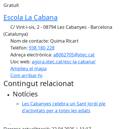
Gratuït
Escola La Cabana
C/ Vint-i-sis, 2 - 08794 Les Cabanyes - Barcelona
(Catalunya)
Nom de contacte: Quima Ricart
Telèfon:
938 180 228
Adreça electrònica:
a8062705@xtec.cat
Lloc web:
agora.xtec.cat/esc-la-cabana/
Amplieu el mapa
Com arribar-hi
Leaflet
| ©
OpenStreetMap
contributors
Contingut relacionat
+
Notícies
−
Les Cabanyes celebra un Sant Jordi ple
d'activitats per a totes les edats
Facebook
X