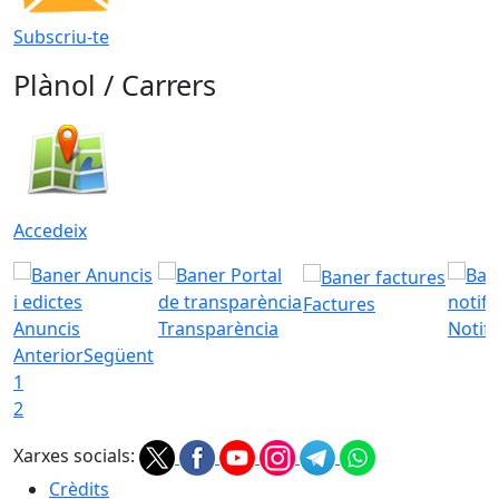
Subscriu-te
Plànol / Carrers
Accedeix
Factures
Anuncis
Transparència
Notifi
Anterior
Següent
1
2
Xarxes socials:
Crèdits