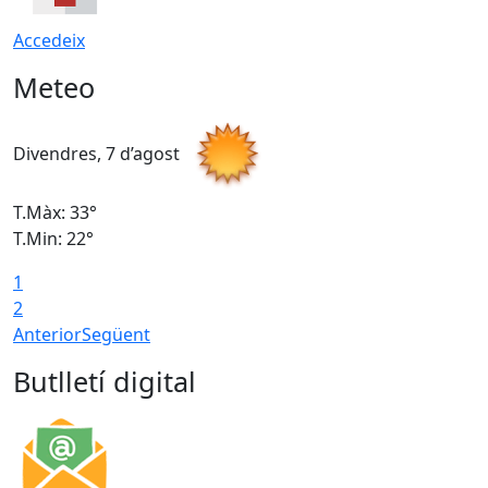
Accedeix
Meteo
Divendres, 7 d’agost
D
T.Màx: 33°
T
T.Min: 22°
T
1
2
Anterior
Següent
Butlletí digital