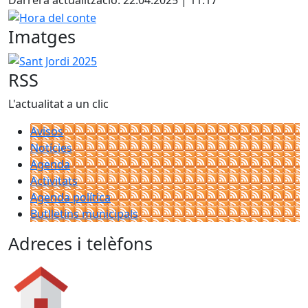
Darrera actualització: 22.04.2025 | 11:17
Hora del conte
Imatges
Sant Jordi 2025
RSS
L'actualitat a un clic
Avisos
Notícies
Agenda
Activitats
Agenda política
Butlletins municipals
Adreces i telèfons