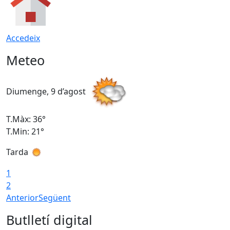
Accedeix
Meteo
Diumenge, 9 d’agost
D
T.Màx: 36°
T
T.Min: 21°
T
Tarda
T
1
2
Anterior
Següent
Butlletí digital