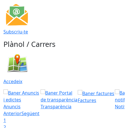
Subscriu-te
Plànol / Carrers
Accedeix
Factures
Anuncis
Transparència
Notifi
Anterior
Següent
1
2