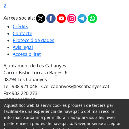
2
Xarxes socials:
Crèdits
Contacte
Protecció de dades
Avís legal
Accessibilitat
Ajuntament de Les Cabanyes
Carrer Bisbe Torras i Bages, 6
08794 Les Cabanyes
Tel. 938 921 048 - C/e: cabanyes@lescabanyes.cat
Fax 932 220 273
NIF P0802700E
Aquest lloc web fa servir cookies pròpies i de tercers per
facilitar-te una experiència de navegació òptima i recollir
Amb la col·laboració de:
informació anònima per millorar i adaptar-nos a les teves
preferències i pautes de navegació. Navegar sense acceptar