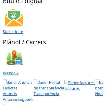
Butlletí digital
Subscriu-te
Plànol / Carrers
Accedeix
Factures
Anuncis
Transparència
Notifi
Anterior
Següent
1