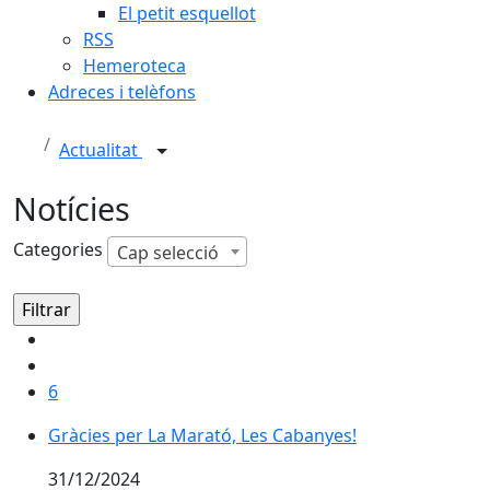
El petit esquellot
RSS
Hemeroteca
Adreces i telèfons
Actualitat
Notícies
Categories
Cap selecció
6
Gràcies per La Marató, Les Cabanyes!
Gràcies per La Marató, Les Cabanyes!
31/12/2024