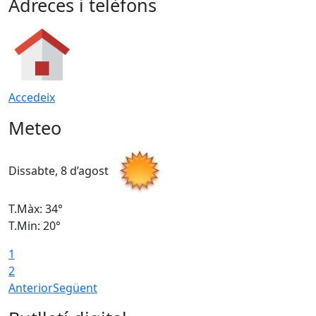
Adreces i telèfons
Accedeix
Meteo
Dissabte, 8 d’agost
D
T.Màx: 34°
T
T.Min: 20°
T
1
2
Anterior
Següent