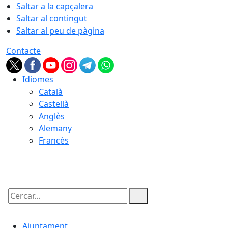
Saltar a la capçalera
Saltar al contingut
Saltar al peu de pàgina
Contacte
Idiomes
Català
Castellà
Anglès
Alemany
Francès
08.08.2026 | 03:00
Cercar:
Ajuntament