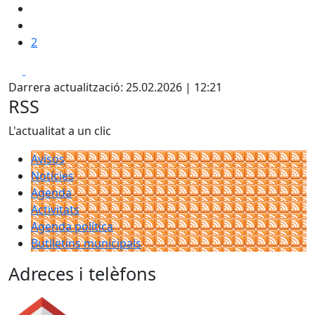
2
Facebook
X
Darrera actualització: 25.02.2026 | 12:21
RSS
L'actualitat a un clic
Avisos
Notícies
Agenda
Activitats
Agenda política
Butlletins municipals
Adreces i telèfons