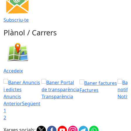
Subscriu-te
Plànol / Carrers
Accedeix
Factures
Anuncis
Transparència
Notifi
Anterior
Següent
1
2
Xarxes socials: