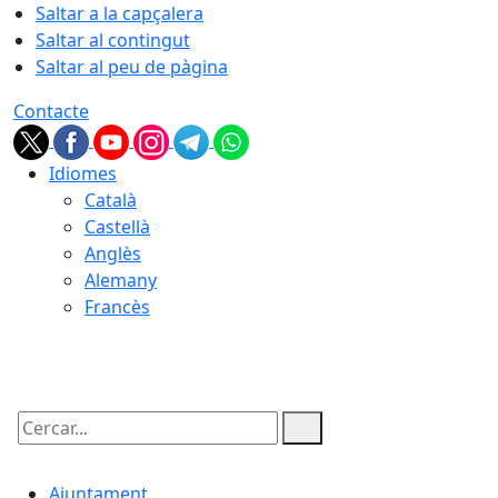
Saltar a la capçalera
Saltar al contingut
Saltar al peu de pàgina
Contacte
Idiomes
Català
Castellà
Anglès
Alemany
Francès
07.08.2026 | 08:59
Cercar:
Ajuntament