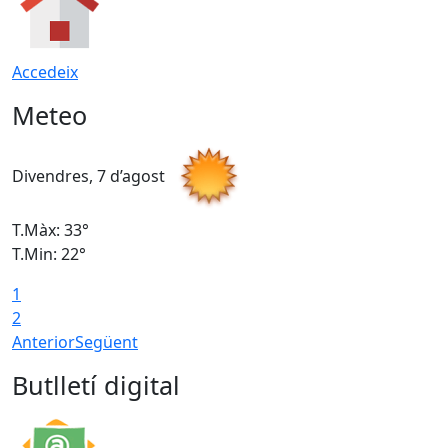
Accedeix
Meteo
Divendres, 7 d’agost
D
T.Màx: 33°
T
T.Min: 22°
T
1
2
Anterior
Següent
Butlletí digital