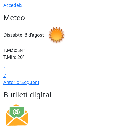
Accedeix
Meteo
Dissabte, 8 d’agost
D
T.Màx: 34°
T
T.Min: 20°
T
1
2
Anterior
Següent
Butlletí digital