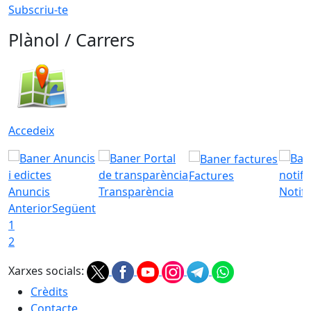
Subscriu-te
Plànol / Carrers
Accedeix
Factures
Anuncis
Transparència
Notifi
Anterior
Següent
1
2
Xarxes socials:
Crèdits
Contacte