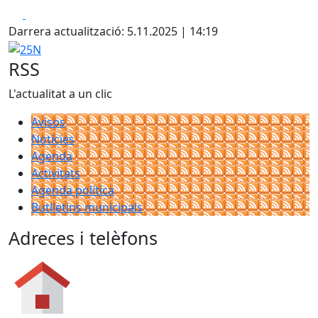
Facebook
X
Darrera actualització: 5.11.2025 | 14:19
25N
RSS
L'actualitat a un clic
Avisos
Notícies
Agenda
Activitats
Agenda política
Butlletins municipals
Adreces i telèfons