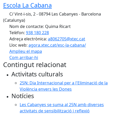
Escola La Cabana
C/ Vint-i-sis, 2 - 08794 Les Cabanyes - Barcelona
(Catalunya)
Nom de contacte: Quima Ricart
Telèfon:
938 180 228
Adreça electrònica:
a8062705@xtec.cat
Lloc web:
agora.xtec.cat/esc-la-cabana/
Amplieu el mapa
Com arribar-hi
Leaflet
| ©
OpenStreetMap
contributors
Contingut relacionat
+
Activitats culturals
−
25N: Dia Internacional per a l'Eliminació de la
Violència envers les Dones
Notícies
Les Cabanyes se suma al 25N amb diverses
activitats de sensibilització i reflexió