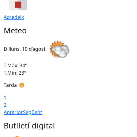
Accedeix
Meteo
Dilluns, 10 d’agost
D
T.Màx: 34°
T
T.Min: 23°
T
Tarda
T
1
2
Anterior
Següent
Butlletí digital