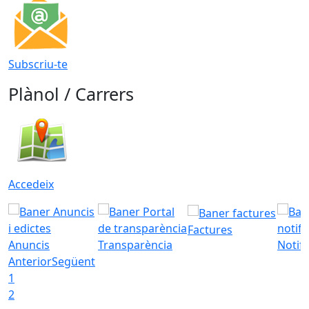
Subscriu-te
Plànol / Carrers
Accedeix
Factures
Anuncis
Transparència
Notifi
Anterior
Següent
1
2