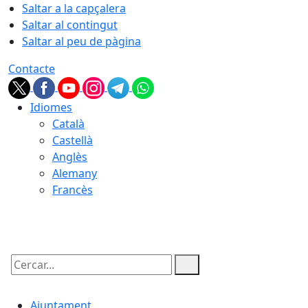
Saltar a la capçalera
Saltar al contingut
Saltar al peu de pàgina
Contacte
Idiomes
Català
Castellà
Anglès
Alemany
Francès
10.08.2026 | 06:38
Cercar:
Ajuntament